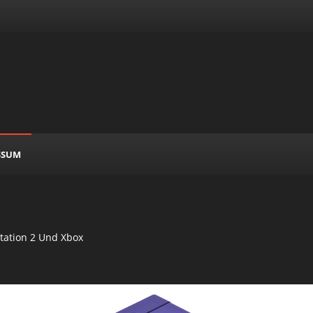
SSUM
enen Von Jedem Team
tation 2 Und Xbox
 In Einem McDonalds Pappbecher?