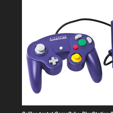
Zeitraffer – Larfen Werden Zu 
NBA – Die Meistgeschauten Sz
Galileo Testet GameCube, PlayS